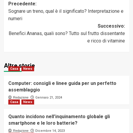
Navigazione
Precedente:
Sognare un treno, qual è il significato? Interpretazione e
articolo
numeri
Successivo:
Benefici Ananas, quali sono? Tutto sul frutto dissentante
e ricco di vitamine
Altre storie
Casa
News
Computer: consigli e linee guida per un perfetto
assemblaggio
Redazione
Gennaio 21, 2024
Casa
News
Quanto incidono nell’inquinamento globale gli
smartphone e le loro batterie?
Redazione
Dicembre 14, 2023