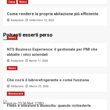
Casa
News
Come rendere la propria abitazione più efficiente
Redazione
Settembre 12, 2023
Potresti esserti perso
News
NTS Business Experience: il gestionale per PMI che
abbatte i silos aziendali
Redazione
Aprile 17, 2026
News
Che cos’è il lubrorefrigerante e come funziona
Redazione
Marzo 23, 2026
Benessere
Flebo e iniezioni a domicilio: quando richiederle