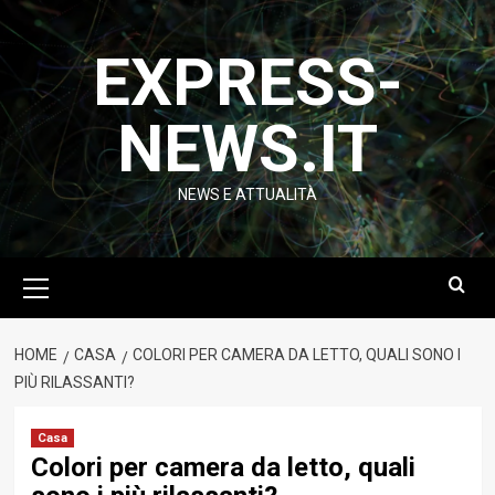
Vai
al
EXPRESS-
contenuto
NEWS.IT
NEWS E ATTUALITÀ
Menu
principale
HOME
CASA
COLORI PER CAMERA DA LETTO, QUALI SONO I
PIÙ RILASSANTI?
Casa
Colori per camera da letto, quali