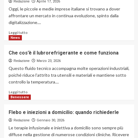
Redazione
Aprile 17, 2026
Oggi, le piccole e medie imprese italiane si trovano a dover
affrontare un mercato in continua evoluzione, spinto dalla
digitalizzazione....
Leggi
Leggi tutto
di
News
più
su
Che cos’è il lubrorefrigerante e come funziona
NTS
Business
Redazione
Marzo 23, 2026
Experience:
Questo fluido tecnico accompagna molte operazioni industriali,
il
poiché riduce l’attrito tra utensili e materiali e mantiene sotto
gestionale
controllo la temperatura....
per
PMI
Leggi
Leggi tutto
che
di
Benessere
abbatte
più
i
su
Flebo e iniezioni a domicilio: quando richiederle
silos
Che
aziendali
cos’è
Redazione
Gennaio 30, 2026
il
Le terapie infusionale e iniettiva a domicilio sono sempre più
lubrorefrigerante
diffuse nella gestione di numerose condizioni cliniche. Ricevere
e