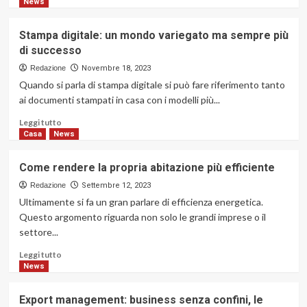
di
News
loro
più
batterie?
su
Stampa digitale: un mondo variegato ma sempre più
LinkedIn
di successo
Ads:
tre
Redazione
Novembre 18, 2023
step
Quando si parla di stampa digitale si può fare riferimento tanto
e
ai documenti stampati in casa con i modelli più...
qualche
consiglio
Leggi
Leggi tutto
per
di
Casa
News
iniziare
più
su
Come rendere la propria abitazione più efficiente
Stampa
digitale:
Redazione
Settembre 12, 2023
un
Ultimamente si fa un gran parlare di efficienza energetica.
mondo
Questo argomento riguarda non solo le grandi imprese o il
variegato
settore...
ma
sempre
Leggi
Leggi tutto
più
di
News
di
più
successo
su
Export management: business senza confini, le
Come