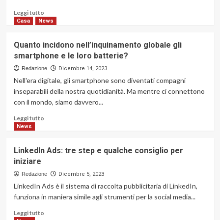
sul
Leggi
Leggi tutto
mercato
di
Casa
News
più
su
Quanto incidono nell’inquinamento globale gli
Computer:
smartphone e le loro batterie?
consigli
e
Redazione
Dicembre 14, 2023
linee
Nell'era digitale, gli smartphone sono diventati compagni
guida
inseparabili della nostra quotidianità. Ma mentre ci connettono
per
con il mondo, siamo davvero...
un
perfetto
Leggi
Leggi tutto
assemblaggio
di
News
più
su
LinkedIn Ads: tre step e qualche consiglio per
Quanto
iniziare
incidono
nell’inquinamento
Redazione
Dicembre 5, 2023
globale
LinkedIn Ads è il sistema di raccolta pubblicitaria di LinkedIn,
gli
funziona in maniera simile agli strumenti per la social media...
smartphone
e
Leggi
Leggi tutto
le