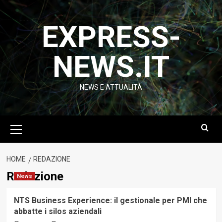
Vai
al
EXPRESS-
contenuto
NEWS.IT
NEWS E ATTUALITÀ
Menu
principale
HOME
REDAZIONE
Redazione
News
NTS Business Experience: il gestionale per PMI che
abbatte i silos aziendali