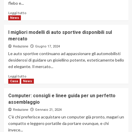
flebo e...
come
funziona
Leggi
Leggi tutto
di
News
più
su
I migliori modelli di auto sportive disponibili sul
Flebo
mercato
e
iniezioni
Redazione
Giugno 17, 2024
a
Le auto sportive continuano ad appassionare gli automobilisti
domicilio:
desiderosi di guidare un gioiellino potente, esteticamente bello
quando
ed elegante. Il mercato...
richiederle
Leggi
Leggi tutto
di
Casa
News
più
su
Computer: consigli e linee guida per un perfetto
I
assemblaggio
migliori
modelli
Redazione
Gennaio 21, 2024
di
C’è chi preferisce acquistare un computer già pronto, magari un
auto
compatto e leggero portatile da portare ovunque, e chi
sportive
invece...
disponibili