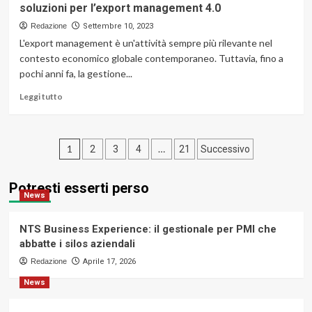
soluzioni per l’export management 4.0
rendere
la
Redazione
Settembre 10, 2023
propria
L'export management è un'attività sempre più rilevante nel
abitazione
contesto economico globale contemporaneo. Tuttavia, fino a
più
pochi anni fa, la gestione...
efficiente
Leggi
Leggi tutto
di
più
su
Paginazione
Export
1
…
2
3
4
21
Successivo
management:
degli
business
Potresti esserti perso
senza
articoli
News
confini,
le
soluzioni
NTS Business Experience: il gestionale per PMI che
per
abbatte i silos aziendali
l’export
Redazione
Aprile 17, 2026
management
4.0
News