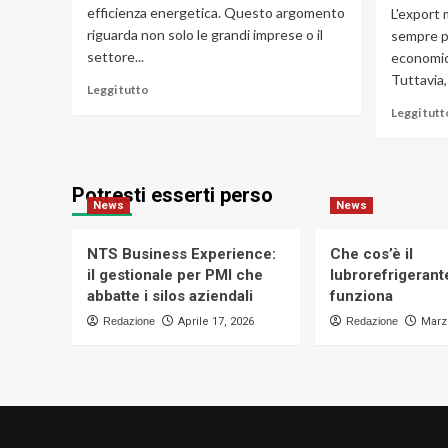
efficienza energetica. Questo argomento
L'export
riguarda non solo le grandi imprese o il
sempre p
settore...
economic
Tuttavia, 
Leggi
Leggi tutto
di
Leggi tutt
più
su
Come
rendere
Potresti esserti perso
la
News
News
propria
abitazione
NTS Business Experience:
Che cos’è il
più
il gestionale per PMI che
lubrorefrigeran
efficiente
abbatte i silos aziendali
funziona
Redazione
Aprile 17, 2026
Redazione
Marz