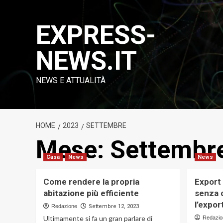
Vai
al
EXPRESS-
contenuto
NEWS.IT
NEWS E ATTUALITÀ
HOME
2023
SETTEMBRE
Mese:
Settembr
Casa
News
News
Come rendere la propria
Export
abitazione più efficiente
senza c
l’expo
Redazione
Settembre 12, 2023
Ultimamente si fa un gran parlare di
Redazio