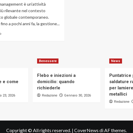
 management è un'attività
iù rilevante nel contesto
o globale contemporaneo.
fino a pochi anni fa, la gestione...
Leggi
o
di
più
su
Export
management:
Benessere
News
business
senza
Flebo e iniezioni a
Puntatrice
confini,
te e come
domicilio: quando
saldature ra
le
richiederle
per lamier
soluzioni
metallici
per
o 23, 2026
Redazione
Gennaio 30, 2026
l’export
Redazione
management
4.0
Copyright © All rights reserved.
|
CoverNews
di AF themes.