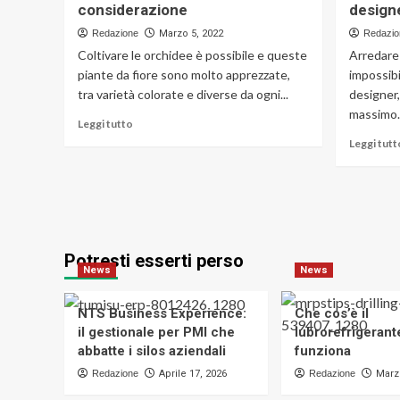
naturali
considerazione
design
e
Redazione
Marzo 5, 2022
Redazio
consigli
Coltivare le orchidee è possibile e queste
Arredare 
piante da fiore sono molto apprezzate,
impossibil
tra varietà colorate e diverse da ogni...
designer,
massimo..
Leggi
Leggi tutto
di
Leggi tutt
più
su
Coltivare
le
orchidee
in
Potresti esserti perso
casa:
News
News
i
fattori
da
NTS Business Experience:
Che cos’è il
prendere
il gestionale per PMI che
lubrorefrigeran
in
abbatte i silos aziendali
funziona
considerazione
Redazione
Aprile 17, 2026
Redazione
Marz