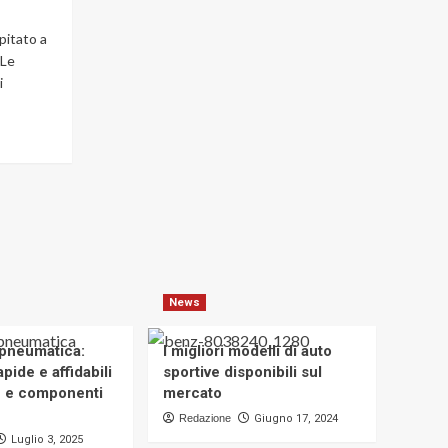
i
News
benefici
pitato a
I migliori modelli di
delle
auto sportive disponibili
 Le
carote?
sul mercato
i
5
La
verdura
per
gli
occhi
più
amata
di
sempre
News
 pneumatica:
I migliori modelli di auto
pide e affidabili
sportive disponibili sul
e e componenti
mercato
Redazione
Giugno 17, 2024
Luglio 3, 2025