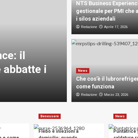
NTS Business Experience
gestionale per PMI che 
i silos aziendali
Redazione
Aprile 17, 2026
e: il
News
 abbatte i
Che cos’è il l
News
Che cos’è il lubrorefrige
come funzio
come funziona
Redazione
Redazione
Marzo 23, 2026
Marzo 23, 2026
Benessere
News
Flebo e iniezioni a
Puntatrice
te e come
domicilio: quando
saldature ra