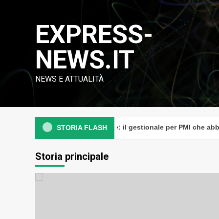
Vai
al
EXPRESS-
contenuto
NEWS.IT
NEWS E ATTUALITÀ
NTS Business Experience: il gestionale per PMI che abbatte i
STORIA FLASH
Storia principale