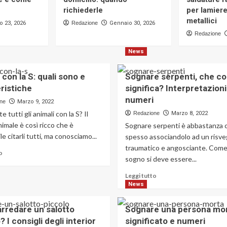
richiederle
per lamier
metallici
o 23, 2026
Redazione
Gennaio 30, 2026
Redazione
News
 con la S: quali sono e
Sognare serpenti, che co
ristiche
significa? Interpretazioni
numeri
ne
Marzo 9, 2022
 tutti gli animali con la S? Il
Redazione
Marzo 8, 2022
male è così ricco che è
Sognare serpenti è abbastanza
le citarli tutti, ma conosciamo...
spesso associandolo ad un risve
traumatico e angosciante. Come
Leggi
o
sogno si deve essere...
di
più
Leggi
Leggi tutto
su
di
News
Animali
più
con
su
rredare un salotto
Sognare una persona mor
la
Sognare
S:
? I consigli degli interior
significato e numeri
serpenti,