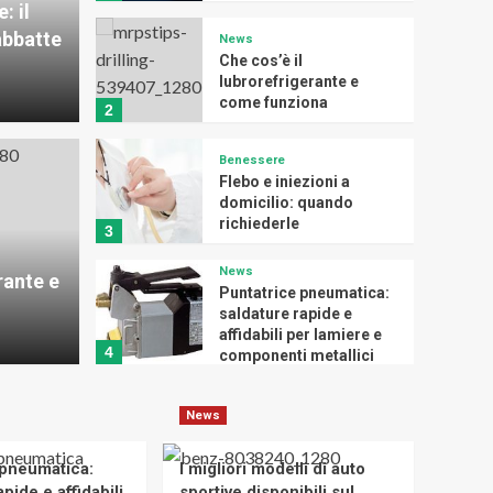
: il
abbatte
News
Che cos’è il
lubrorefrigerante e
come funziona
2
Benessere
Flebo e iniezioni a
domicilio: quando
Benessere
richiederle
3
ubrorefrigerante e
Fleb
News
rante e
na
quan
Puntatrice pneumatica:
saldature rapide e
affidabili per lamiere e
Redazione
4
componenti metallici
News
News
I migliori modelli di
auto sportive disponibili
sul mercato
 pneumatica:
I migliori modelli di auto
5
pide e affidabili
sportive disponibili sul