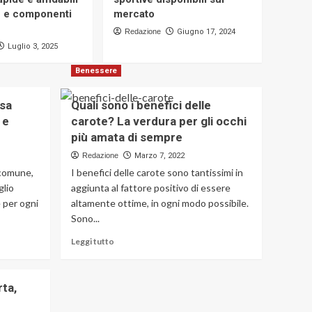
e e componenti
mercato
News
NTS Business
Redazione
Giugno 17, 2024
Experience: il gestionale
Luglio 3, 2025
per PMI che abbatte i
1
silos aziendali
Benessere
News
sa
Quali sono i benefici delle
Che cos’è il
 e
carote? La verdura per gli occhi
lubrorefrigerante e
come funziona
più amata di sempre
2
Redazione
Marzo 7, 2022
 comune,
I benefici delle carote sono tantissimi in
Benessere
Flebo e iniezioni a
glio
aggiunta al fattore positivo di essere
domicilio: quando
 per ogni
altamente ottime, in ogni modo possibile.
richiederle
3
Sono...
Leggi
Leggi tutto
News
di
Puntatrice pneumatica:
più
saldature rapide e
su
affidabili per lamiere e
ta,
Quali
4
componenti metallici
sono