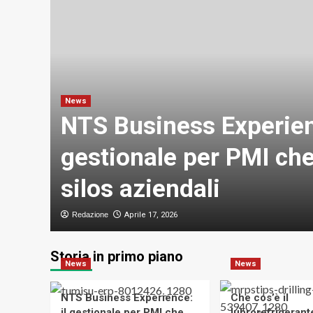
News
NTS Business Experienc
ve
gestionale per PMI che
silos aziendali
Redazione
Aprile 17, 2026
Storia in primo piano
News
News
NTS Business Experience:
Che cos’è il
il gestionale per PMI che
lubrorefrigeran