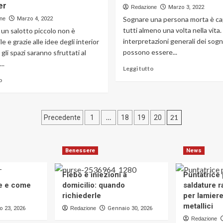
quali
er
che
Redazione
Marzo 3, 2022
sono
cosa
Sognare una persona morta è ca
ne
Marzo 4, 2022
e
significa?
caratteristiche
tutti almeno una volta nella vita.
un salotto piccolo non è
Interpretazioni
interpretazioni generali dei sogn
e e grazie alle idee degli interior
e
possono essere...
 gli spazi saranno sfruttati al
numeri
..
Leggi
Leggi tutto
di
Leggi
o
più
di
su
più
Sognare
su
Paginazione
una
Come
…
21
Precedente
1
18
19
20
persona
arredare
degli
morta,
un
significato
salotto
articoli
Benessere
News
e
piccolo?
numeri
I
consigli
Flebo e iniezioni a
Puntatrice
degli
te e come
domicilio: quando
saldature ra
interior
richiederle
per lamier
designer
metallici
o 23, 2026
Redazione
Gennaio 30, 2026
Redazione