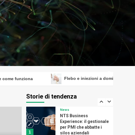
Benessere
Flebo e iniezioni a
domicilio: quando
richiederle
3
News
Puntatrice pneumatica:
saldature rapide e
affidabili per lamiere e
4
componenti metallici
ome funziona
Flebo e iniezioni a domicilio: quando r
News
I migliori modelli di
auto sportive disponibili
Storie di tendenza
sul mercato
5
News
NTS Business
Experience: il gestionale
per PMI che abbatte i
1
silos aziendali