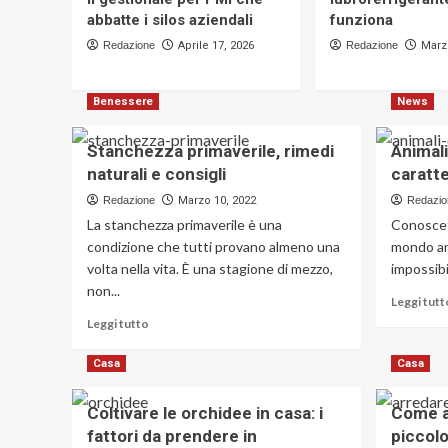
abbatte i silos aziendali
funziona
Redazione
Aprile 17, 2026
Redazione
Marz
Benessere
News
Stanchezza primaverile, rimedi
Animali
naturali e consigli
caratte
Redazione
Marzo 10, 2022
Redazio
La stanchezza primaverile è una
Conoscete
condizione che tutti provano almeno una
mondo ani
volta nella vita. È una stagione di mezzo,
impossibi
non...
Leggi tutt
Leggi
Leggi tutto
di
più
Casa
Casa
su
Stanchezza
Coltivare le orchidee in casa: i
Come a
primaverile,
fattori da prendere in
piccolo
rimedi