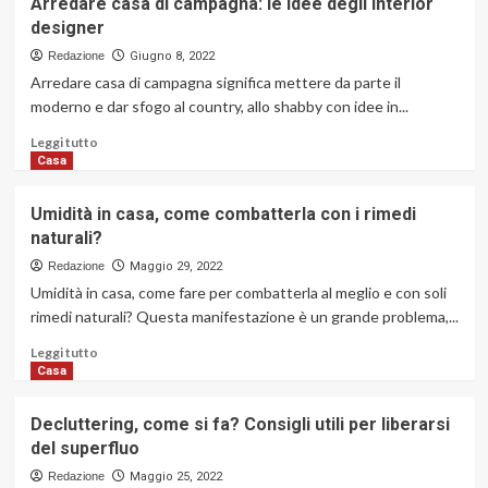
Arredare casa di campagna: le idee degli interior
rimedi
Trasloco
designer
naturali
senza
pensieri:
Redazione
Giugno 8, 2022
evita
Arredare casa di campagna significa mettere da parte il
lo
moderno e dar sfogo al country, allo shabby con idee in...
stress
affidandoti
Leggi
Leggi tutto
a
di
Casa
professionisti
più
su
Umidità in casa, come combatterla con i rimedi
Arredare
naturali?
casa
di
Redazione
Maggio 29, 2022
campagna:
Umidità in casa, come fare per combatterla al meglio e con soli
le
rimedi naturali? Questa manifestazione è un grande problema,...
idee
degli
Leggi
Leggi tutto
interior
di
Casa
designer
più
su
Decluttering, come si fa? Consigli utili per liberarsi
Umidità
del superfluo
in
casa,
Redazione
Maggio 25, 2022