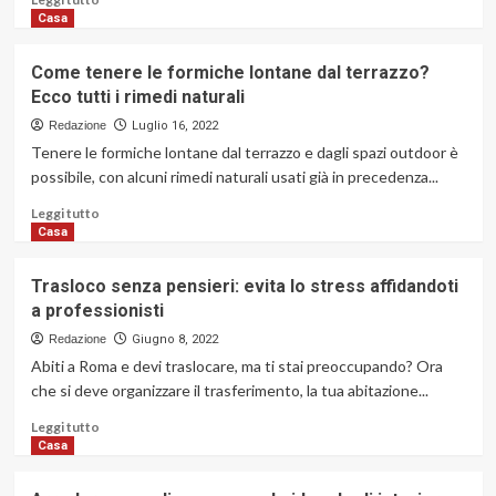
condizionatore
di
Casa
più
su
Come tenere le formiche lontane dal terrazzo?
Curcuma
Ecco tutti i rimedi naturali
per
le
Redazione
Luglio 16, 2022
piante,
Tenere le formiche lontane dal terrazzo e dagli spazi outdoor è
quali
possibile, con alcuni rimedi naturali usati già in precedenza...
sono
i
Leggi
Leggi tutto
benefici?
di
Casa
più
su
Trasloco senza pensieri: evita lo stress affidandoti
Come
a professionisti
tenere
le
Redazione
Giugno 8, 2022
formiche
Abiti a Roma e devi traslocare, ma ti stai preoccupando? Ora
lontane
che si deve organizzare il trasferimento, la tua abitazione...
dal
terrazzo?
Leggi
Leggi tutto
Ecco
di
Casa
tutti
più
i
su