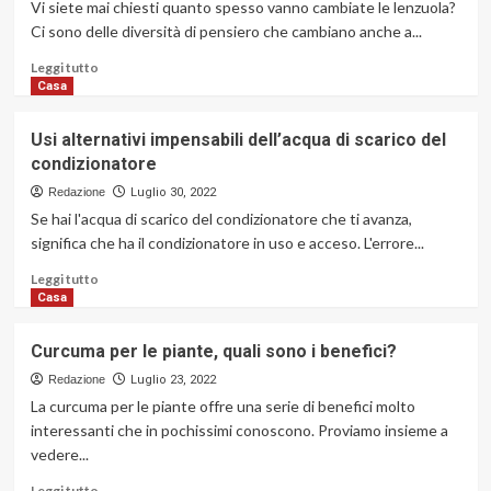
Vi siete mai chiesti quanto spesso vanno cambiate le lenzuola?
Ci sono delle diversità di pensiero che cambiano anche a...
Leggi
Leggi tutto
di
Casa
più
su
Usi alternativi impensabili dell’acqua di scarico del
Quanto
condizionatore
spesso
vanno
Redazione
Luglio 30, 2022
cambiate
Se hai l'acqua di scarico del condizionatore che ti avanza,
le
significa che ha il condizionatore in uso e acceso. L'errore...
lenzuola?
Leggi
Leggi tutto
di
Casa
più
su
Curcuma per le piante, quali sono i benefici?
Usi
alternativi
Redazione
Luglio 23, 2022
impensabili
La curcuma per le piante offre una serie di benefici molto
dell’acqua
interessanti che in pochissimi conoscono. Proviamo insieme a
di
vedere...
scarico
del
Leggi
Leggi tutto