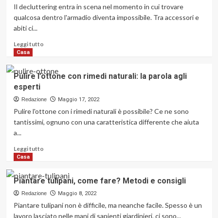
come
Il decluttering entra in scena nel momento in cui trovare
combatterla
qualcosa dentro l'armadio diventa impossibile. Tra accessori e
con
abiti ci...
i
rimedi
Leggi
Leggi tutto
naturali?
di
Casa
più
su
Pulire l’ottone con rimedi naturali: la parola agli
Decluttering,
esperti
come
si
Redazione
Maggio 17, 2022
fa?
Pulire l'ottone con i rimedi naturali è possibile? Ce ne sono
Consigli
tantissimi, ognuno con una caratteristica differente che aiuta
utili
a...
per
liberarsi
Leggi
Leggi tutto
del
di
Casa
superfluo
più
su
Piantare tulipani, come fare? Metodi e consigli
Pulire
l’ottone
Redazione
Maggio 8, 2022
con
Piantare tulipani non è difficile, ma neanche facile. Spesso è un
rimedi
lavoro lasciato nelle mani di sapienti giardinieri, ci sono...