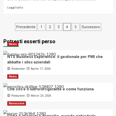
naturali:
la
Leggi
Leggi tutto
parola
di
agli
più
esperti
su
Paginazione
Piantare
4
Precedente
1
2
3
5
Successivo
tulipani,
degli
come
Potresti esserti perso
fare?
articoli
News
Metodi
e
consigli
NTS Business Experience: il gestionale per PMI che
abbatte i silos aziendali
Redazione
Aprile 17, 2026
News
Che cos’è il lubrorefrigerante e come funziona
Redazione
Marzo 23, 2026
Benessere