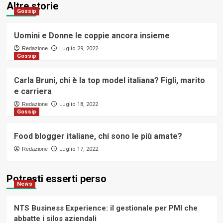
Altre storie
Gossip
Uomini e Donne le coppie ancora insieme
Redazione
Luglio 29, 2022
Gossip
Carla Bruni, chi è la top model italiana? Figli, marito
e carriera
Redazione
Luglio 18, 2022
Gossip
Food blogger italiane, chi sono le più amate?
Redazione
Luglio 17, 2022
Potresti esserti perso
News
NTS Business Experience: il gestionale per PMI che
abbatte i silos aziendali