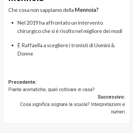
Che cosa non sappiamo della
Mennoia?
Nel 2019 ha affrontato un intervento
chirurgico che si è risolto nel migliore dei modi
È Raffaella a scegliere i tronisti di Uomini &
Donne
Navigazione
Precedente:
Piante aromatiche, quali coltivare in casa?
articolo
Successivo:
Cosa significa sognare la scuola? Interpretazioni e
numeri