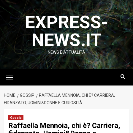
Vai
al
EXPRESS-
contenuto
NEWS.IT
NEWS E ATTUALITÀ
Menu
principale
HOME
GOSSIP
RAFFAELLA MENNOIA, CHI È? CARRIERA,
FIDANZATO, UOMINI&DONNE E CURIOSITÀ
Gossip
Raffaella Mennoia, chi è? Carriera,