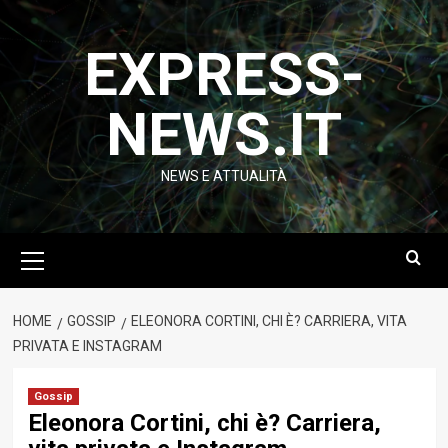
Vai
al
EXPRESS-
contenuto
NEWS.IT
NEWS E ATTUALITÀ
Menu
principale
HOME
GOSSIP
ELEONORA CORTINI, CHI È? CARRIERA, VITA
PRIVATA E INSTAGRAM
Gossip
Eleonora Cortini, chi è? Carriera,