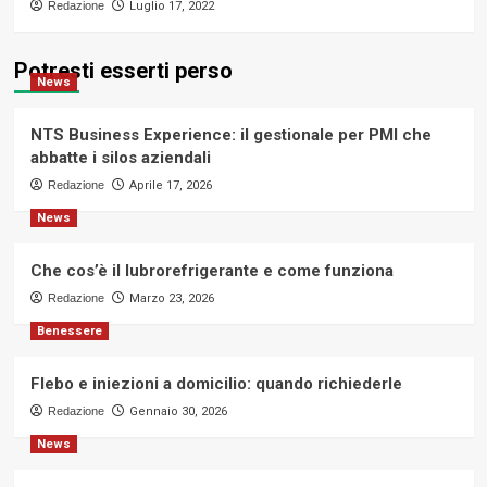
Redazione
Luglio 17, 2022
Potresti esserti perso
News
NTS Business Experience: il gestionale per PMI che
abbatte i silos aziendali
Redazione
Aprile 17, 2026
News
Che cos’è il lubrorefrigerante e come funziona
Redazione
Marzo 23, 2026
Benessere
Flebo e iniezioni a domicilio: quando richiederle
Redazione
Gennaio 30, 2026
News