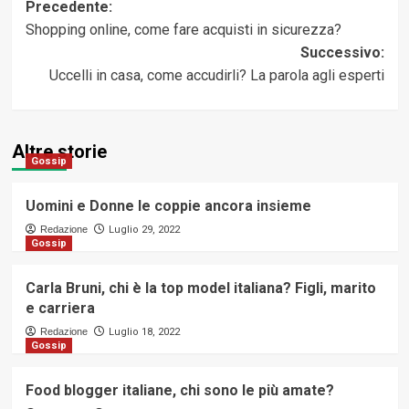
Navigazione
Precedente:
Shopping online, come fare acquisti in sicurezza?
articolo
Successivo:
Uccelli in casa, come accudirli? La parola agli esperti
Altre storie
Gossip
Uomini e Donne le coppie ancora insieme
Redazione
Luglio 29, 2022
Gossip
Carla Bruni, chi è la top model italiana? Figli, marito
e carriera
Redazione
Luglio 18, 2022
Gossip
Food blogger italiane, chi sono le più amate?