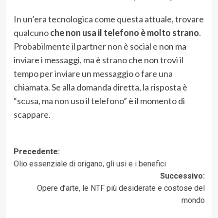
In un’era tecnologica come questa attuale, trovare
qualcuno
che non usa il telefono è molto strano
.
Probabilmente il partner non è social e non ma
inviare i messaggi, ma è strano che non trovi il
tempo per inviare un messaggio o fare una
chiamata. Se alla domanda diretta, la risposta è
“scusa, ma non uso il telefono” è il momento di
scappare.
Navigazione
Precedente:
Olio essenziale di origano, gli usi e i benefici
articolo
Successivo:
Opere d’arte, le NTF più desiderate e costose del
mondo