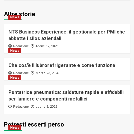
Altre storie
News
NTS Business Experience: il gestionale per PMI che
abbatte i silos aziendali
Redazione
Aprile 17, 2026
News
Che cos’è il lubrorefrigerante e come funziona
Redazione
Marzo 23, 2026
News
Puntatrice pneumatica: saldature rapide e affidabili
per lamiere e componenti metallici
Redazione
Luglio 3, 2025
Potresti esserti perso
News