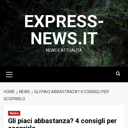
Vai
al
EXPRESS-
contenuto
NEWS.IT
NEWS E ATTUALITÀ
Menu
principale
HOME
NEWS
GLI PIACI ABBASTANZA? 4 CONSIGLI PER
SCOPRIRLO
News
Gli piaci abbastanza? 4 consigli per