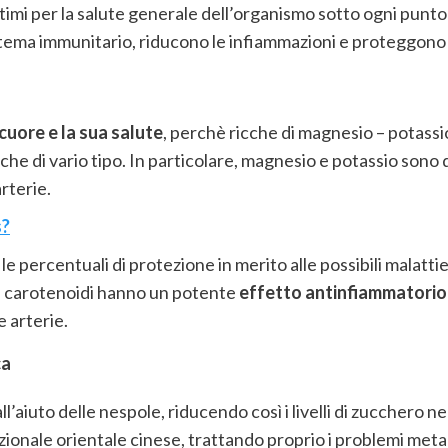
imi per la salute generale dell’organismo sotto ogni punto d
stema immunitario, riducono le infiammazioni e proteggono d
cuore e la sua salute
, perchè ricche di magnesio – potassi
e di vario tipo. In particolare, magnesio e potassio sono qu
rterie.
s?
o le percentuali di protezione in merito alle possibili malatt
 i carotenoidi hanno un potente
effetto antinfiammatorio 
e arterie.
ca
l’aiuto delle nespole, riducendo così i livelli di zucchero ne
zionale orientale cinese, trattando proprio i problemi metabo