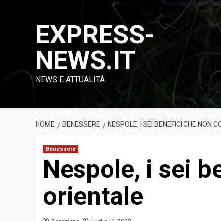
Vai
al
EXPRESS-
contenuto
NEWS.IT
NEWS E ATTUALITÀ
HOME
BENESSERE
NESPOLE, I SEI BENEFICI CHE NON
Benessere
Nespole, i sei b
orientale
Redazione
Luglio 14, 2022