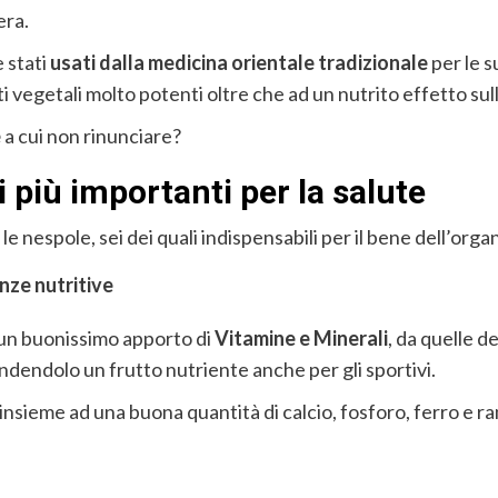
era.
 stati
usati dalla medicina orientale tradizionale
per le s
i vegetali molto potenti oltre che ad un nutrito effetto sul
e
a cui non rinunciare?
i più importanti per la salute
e nespole, sei dei quali indispensabili per il bene dell’orga
nze nutritive
 un buonissimo apporto di
Vitamine e Minerali
, da quelle d
endolo un frutto nutriente anche per gli sportivi.
insieme ad una buona quantità di calcio, fosforo, ferro e r