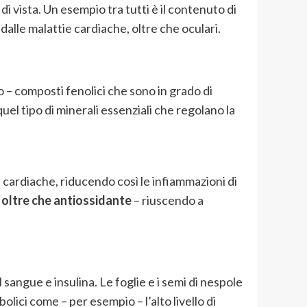
i vista. Un esempio tra tutti è il contenuto di
alle malattie cardiache, oltre che oculari.
o – composti fenolici che sono in grado di
el tipo di minerali essenziali che regolano la
ie cardiache, riducendo così le infiammazioni di
oltre che antiossidante
– riuscendo a
l sangue e insulina. Le foglie e i semi di nespole
lici come – per esempio – l’alto livello di