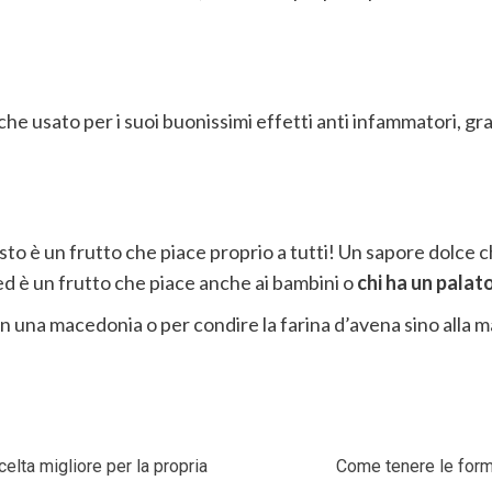
e usato per i suoi buonissimi effetti anti infammatori, grazi
sto è un frutto che piace proprio a tutti! Un sapore dolce c
e ed è un frutto che piace anche ai bambini o
chi ha un palat
on una macedonia o per condire la farina d’avena sino alla 
scelta migliore per la propria
Come tenere le formi