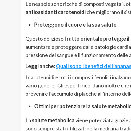
Le nespole sono ricche di composti vegetali, ott
antiossidanti carotenoidi
che migliorano il si
Proteggono il cuore e la sua salute
Questo delizioso
frutto orientale protegge il 
aumentare e proteggere dalle patologie cardiach
pressione del sangue e il funzionamento delle a
Leggi anche:
Quali sono i benefici dell’anana
I carotenoidi e tutti i composti fenolici inalzan
vario genere. Gli esperti ricordano inoltre che
prevenire l’accumulo di placche all’interno dell
Ottimi per potenziare la salute metaboli
La
salute metabolica
viene potenziata grazie al
sono sempre stati utilizzati nella medicina tradi