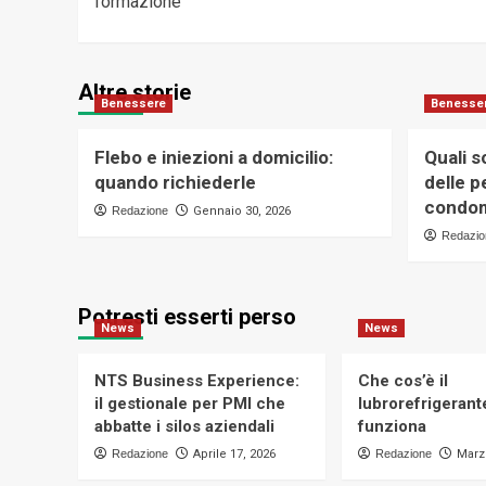
formazione
Altre storie
Benessere
Benesse
Flebo e iniezioni a domicilio:
Quali s
quando richiederle
delle p
condomi
Redazione
Gennaio 30, 2026
Redazio
Potresti esserti perso
News
News
NTS Business Experience:
Che cos’è il
il gestionale per PMI che
lubrorefrigeran
abbatte i silos aziendali
funziona
Redazione
Aprile 17, 2026
Redazione
Marz