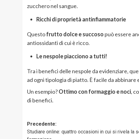
zucchero nel sangue.
Ricchi di proprietà antinfiammatorie
Questo
frutto dolce e succoso
può essere anch
antiossidanti di cui è ricco.
Le nespole piacciono a tutti!
Tra i benefici delle nespole da evidenziare, que
ad ogni tipologia di piatto. È facile da abbinar
Un esempio?
Ottimo con formaggio e noci
, c
di benefici.
Navigazione
Precedente:
Studiare online: quattro occasioni in cui si rivela la 
articolo