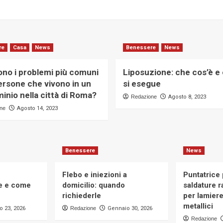
re
Casa
News
Benessere
News
ono i problemi più comuni
Liposuzione: che cos’è 
ersone che vivono in un
si esegue
nio nella città di Roma?
Redazione
Agosto 8, 2023
ne
Agosto 14, 2023
Benessere
News
Flebo e iniezioni a
Puntatrice
te e come
domicilio: quando
saldature ra
richiederle
per lamier
metallici
o 23, 2026
Redazione
Gennaio 30, 2026
Redazione