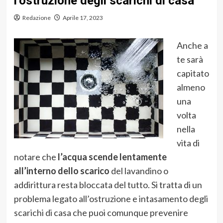
l’ostruzione degli scarichi di casa
Redazione
Aprile 17, 2023
Anche a
te sarà
capitato
almeno
una
volta
nella
vita di
notare che
l’acqua scende lentamente
all’interno dello scarico
del lavandino o
addirittura resta bloccata del tutto. Si tratta di un
problema legato all’ostruzione e intasamento degli
scarichi di casa che puoi comunque prevenire