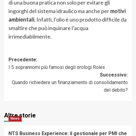
di una buona pratica non solo per evitare gli
ingorghi del sistema idraulico ma anche per
motivi
ambientali
. Infatti, l’olio è uno prodotto difficile da
smaltire che può inquinare l’acqua
irrimediabilmente.
Navigazione
Precedente:
I 5 soprannomi più famosi degli orologi Rolex
articolo
Successivo:
Quando richiedere un finanziamento di consolidamento
del debito?
Altre storie
News
NTS Business Experience: il gestionale per PMI che