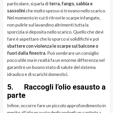
particolare, si parla di
terra, fango, sabbia e
sassolini
che molto spesso si trovano nello scarico.
Nel momento in cui ti ritrovi le scarpe infangate,
non pulirle sul lavandino altrimenti tutta la
sporcizia si deposita nello scarico. Quello che devi
fare è aspettare che lo sporco si solidifichi e poi
sbattere con violenza le scarpe sul balcone o
fuori dalla finestra
. Può sembrare un consiglio
poco utile ma in realtà fa un enorme differenza nel
garantire un buono stato di salute del sistema
idraulico e di scarichi domestici.
5. Raccogli l’olio esausto a
parte
Infine, occorre fare un piccolo approfondimento in
merito all’olio esausto dedicandogli un capitolo a