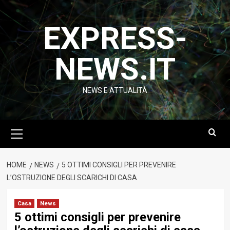
Vai
al
EXPRESS-
contenuto
NEWS.IT
NEWS E ATTUALITÀ
Menu
principale
HOME
NEWS
5 OTTIMI CONSIGLI PER PREVENIRE
L’OSTRUZIONE DEGLI SCARICHI DI CASA
Casa
News
5 ottimi consigli per prevenire