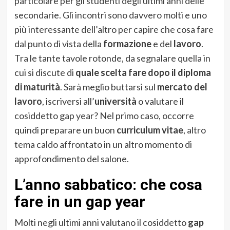
particolare per gli studenti degli ultimi anni delle
secondarie. Gli incontri sono davvero molti e uno
più interessante dell’altro per capire che cosa fare
dal punto di vista della
formazione
e del
lavoro
.
Tra le tante tavole rotonde, da segnalare quella in
cui si discute di
quale scelta fare dopo il diploma
di maturità
. Sarà meglio buttarsi sul
mercato del
lavoro
, iscriversi all’
università
o valutare il
cosiddetto gap year? Nel primo caso, occorre
quindi preparare un buon
curriculum vitae
, altro
tema caldo affrontato in un altro momento di
approfondimento del salone.
L’anno sabbatico: che cosa
fare in un gap year
Molti negli ultimi anni valutano il cosiddetto
gap