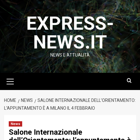
Vai
al
EXPRESS-
contenuto
NEWS.IT
NEWS E ATTUALITÀ
Menu
principale
HOME
NEWS
SALONE INTERNAZIONALE DELL’ORIENTAMENTO:
L’APPUNTAMENTO È A MILANO IL 4 FEBBRAIO
News
Salone Internazionale