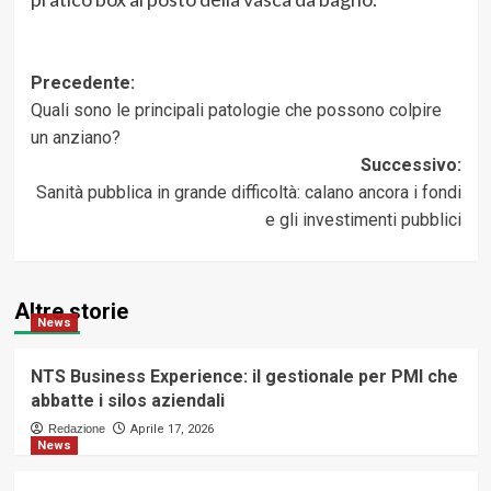
Navigazione
Precedente:
Quali sono le principali patologie che possono colpire
articolo
un anziano?
Successivo:
Sanità pubblica in grande difficoltà: calano ancora i fondi
e gli investimenti pubblici
Altre storie
News
NTS Business Experience: il gestionale per PMI che
abbatte i silos aziendali
Redazione
Aprile 17, 2026
News