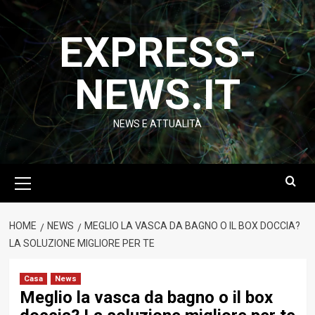
Vai
al
EXPRESS-
contenuto
NEWS.IT
NEWS E ATTUALITÀ
Menu
principale
HOME
NEWS
MEGLIO LA VASCA DA BAGNO O IL BOX DOCCIA?
LA SOLUZIONE MIGLIORE PER TE
Casa
News
Meglio la vasca da bagno o il box