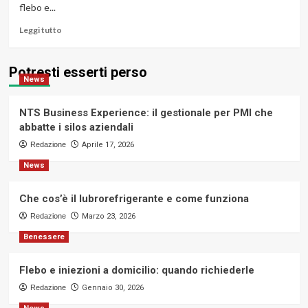
flebo e...
come
funziona
Leggi
Leggi tutto
di
più
su
Potresti esserti perso
News
Flebo
e
iniezioni
NTS Business Experience: il gestionale per PMI che
a
abbatte i silos aziendali
domicilio:
Redazione
quando
Aprile 17, 2026
richiederle
News
Che cos’è il lubrorefrigerante e come funziona
Redazione
Marzo 23, 2026
Benessere
Flebo e iniezioni a domicilio: quando richiederle
Redazione
Gennaio 30, 2026