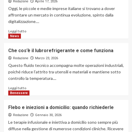
Redazione
Aprile 17, 2026
Oggi, le piccole e medie imprese italiane si trovano a dover
affrontare un mercato in continua evoluzione, spinto dalla
digitalizzazione....
Leggi
Leggi tutto
di
News
più
su
Che cos’è il lubrorefrigerante e come funziona
NTS
Business
Redazione
Marzo 23, 2026
Experience:
Questo fluido tecnico accompagna molte operazioni industriali,
il
poiché riduce l’attrito tra utensili e materiali e mantiene sotto
gestionale
controllo la temperatura....
per
PMI
Leggi
Leggi tutto
che
di
Benessere
abbatte
più
i
su
Flebo e iniezioni a domicilio: quando richiederle
silos
Che
aziendali
cos’è
Redazione
Gennaio 30, 2026
il
Le terapie infusionale e iniettiva a domicilio sono sempre più
lubrorefrigerante
diffuse nella gestione di numerose condizioni cliniche. Ricevere
e