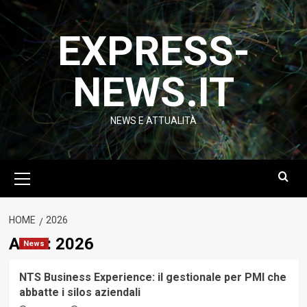
Vai
al
EXPRESS-
contenuto
NEWS.IT
NEWS E ATTUALITÀ
Menu
principale
HOME
2026
Anno:
2026
News
NTS Business Experience: il gestionale per PMI che
abbatte i silos aziendali